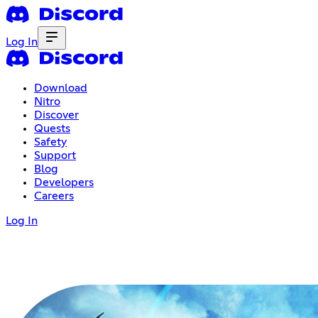
Log In
Download
Nitro
Discover
Quests
Safety
Support
Blog
Developers
Careers
Log In