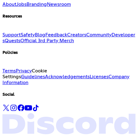
About
Jobs
Branding
Newsroom
Resources
Support
Safety
Blog
Feedback
Creators
Community
Developer
s
Quests
Official 3rd Party Merch
Policies
Terms
Privacy
Cookie
Settings
Guidelines
Acknowledgements
Licenses
Company
Information
Social