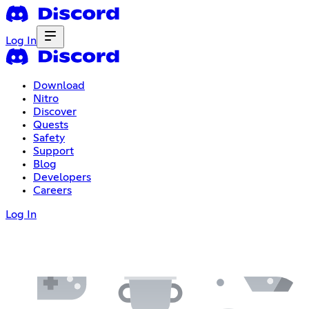
Log In
Download
Nitro
Discover
Quests
Safety
Support
Blog
Developers
Careers
Log In