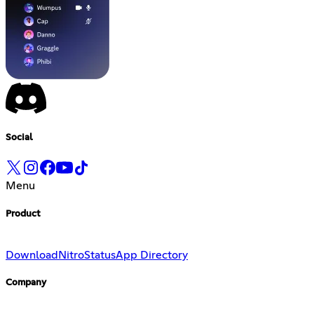
Social
Menu
Product
Download
Nitro
Status
App Directory
Company