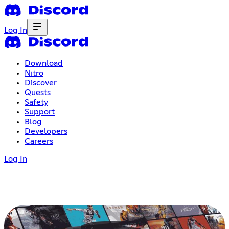
Log In
Download
Nitro
Discover
Quests
Safety
Support
Blog
Developers
Careers
Log In