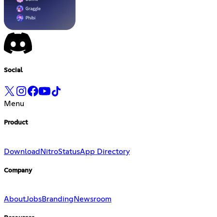
Social
Menu
Product
Download
Nitro
Status
App Directory
Company
About
Jobs
Branding
Newsroom