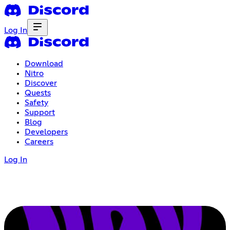
Log In
Download
Nitro
Discover
Quests
Safety
Support
Blog
Developers
Careers
Log In