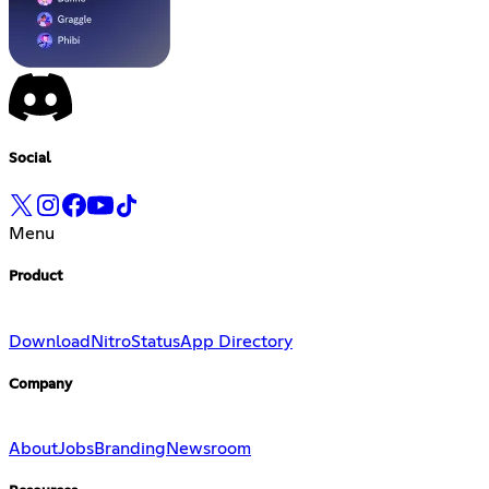
Social
Menu
Product
Download
Nitro
Status
App Directory
Company
About
Jobs
Branding
Newsroom