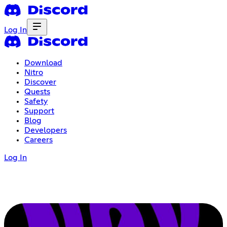
Log In
Download
Nitro
Discover
Quests
Safety
Support
Blog
Developers
Careers
Log In