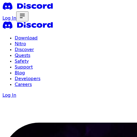
Log In
Download
Nitro
Discover
Quests
Safety
Support
Blog
Developers
Careers
Log In