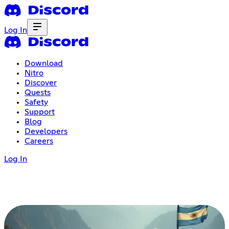
Log In
Download
Nitro
Discover
Quests
Safety
Support
Blog
Developers
Careers
Log In