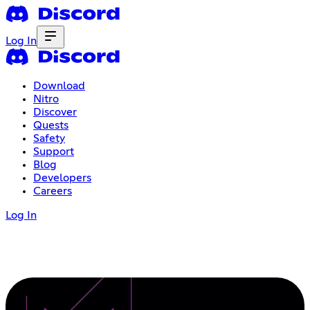
Log In
Download
Nitro
Discover
Quests
Safety
Support
Blog
Developers
Careers
Log In