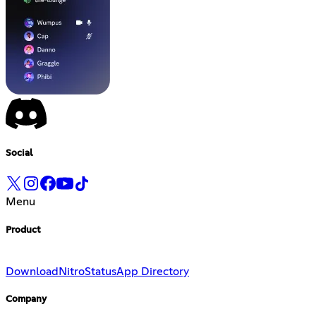
Social
Menu
Product
Download
Nitro
Status
App Directory
Company