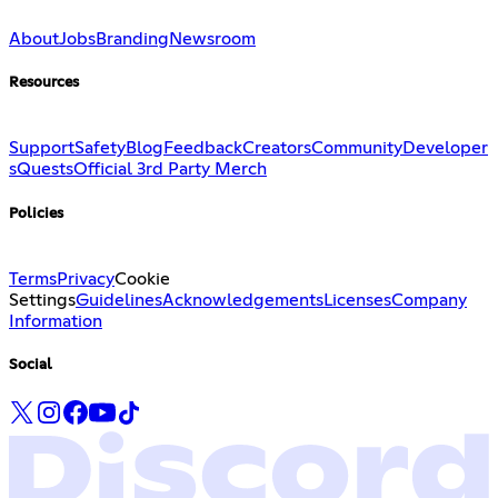
About
Jobs
Branding
Newsroom
Resources
Support
Safety
Blog
Feedback
Creators
Community
Developer
s
Quests
Official 3rd Party Merch
Policies
Terms
Privacy
Cookie
Settings
Guidelines
Acknowledgements
Licenses
Company
Information
Social