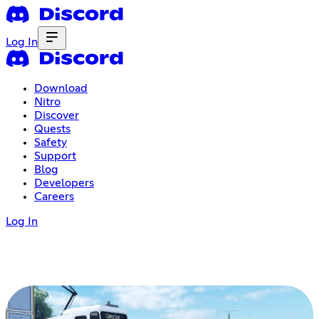
Log In
Download
Nitro
Discover
Quests
Safety
Support
Blog
Developers
Careers
Log In