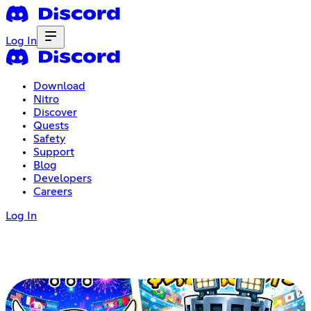
Log In
Download
Nitro
Discover
Quests
Safety
Support
Blog
Developers
Careers
Log In