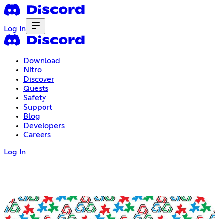
Log In
Download
Nitro
Discover
Quests
Safety
Support
Blog
Developers
Careers
Log In