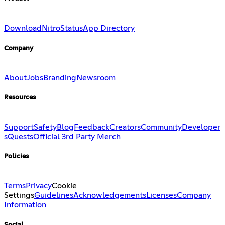
Download
Nitro
Status
App Directory
Company
About
Jobs
Branding
Newsroom
Resources
Support
Safety
Blog
Feedback
Creators
Community
Developer
s
Quests
Official 3rd Party Merch
Policies
Terms
Privacy
Cookie
Settings
Guidelines
Acknowledgements
Licenses
Company
Information