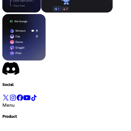
Social
Menu
Product