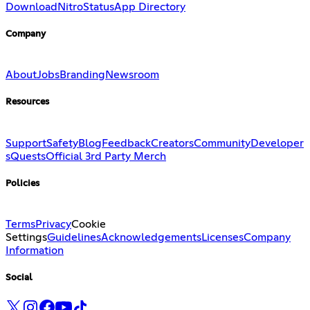
Download
Nitro
Status
App Directory
Company
About
Jobs
Branding
Newsroom
Resources
Support
Safety
Blog
Feedback
Creators
Community
Developer
s
Quests
Official 3rd Party Merch
Policies
Terms
Privacy
Cookie
Settings
Guidelines
Acknowledgements
Licenses
Company
Information
Social