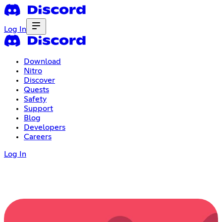
Log In
Download
Nitro
Discover
Quests
Safety
Support
Blog
Developers
Careers
Log In