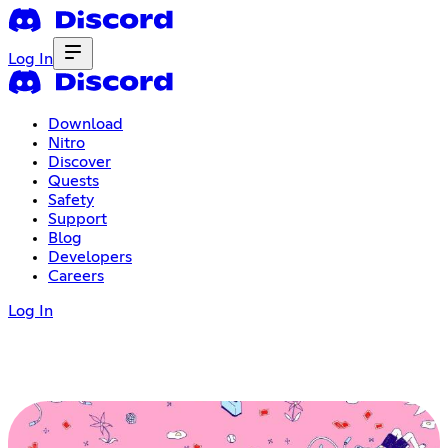
Log In
Download
Nitro
Discover
Quests
Safety
Support
Blog
Developers
Careers
Log In