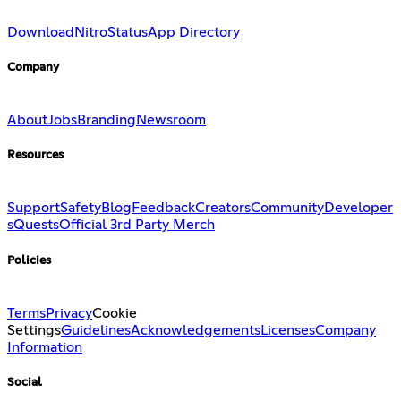
Download
Nitro
Status
App Directory
Company
About
Jobs
Branding
Newsroom
Resources
Support
Safety
Blog
Feedback
Creators
Community
Developer
s
Quests
Official 3rd Party Merch
Policies
Terms
Privacy
Cookie
Settings
Guidelines
Acknowledgements
Licenses
Company
Information
Social