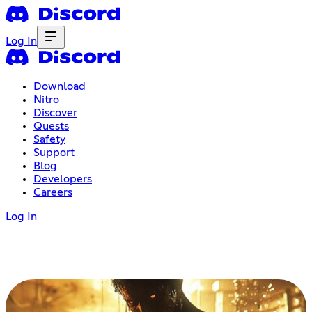
Log In
Download
Nitro
Discover
Quests
Safety
Support
Blog
Developers
Careers
Log In