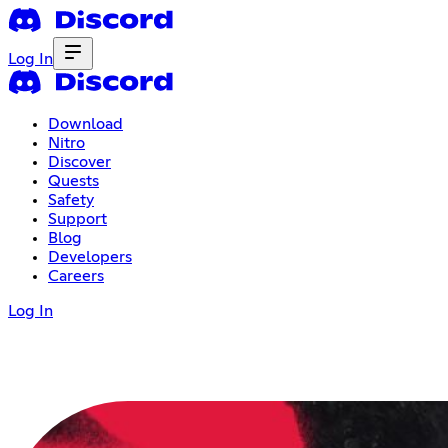
Log In
Download
Nitro
Discover
Quests
Safety
Support
Blog
Developers
Careers
Log In