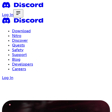
Log In
Download
Nitro
Discover
Quests
Safety
Support
Blog
Developers
Careers
Log In