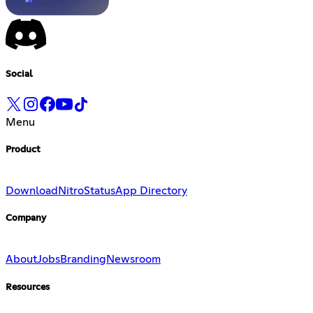
Social
Menu
Product
Download
Nitro
Status
App Directory
Company
About
Jobs
Branding
Newsroom
Resources