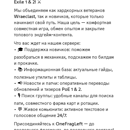
Exile 1 & 2! ⚔️
Мы объединяем как хардкорных ветеранов
Wraeclast, так и новичков, которые только
начинают свой путь. Наша цель — комфортная
совместная игра, обмен опытом и закрытие
топового эндгейм-контента.
Что вас ждет на нашем сервере:
• 🎓 Поддержка новичков: поможем
разобраться в механиках, подскажем по билдам
и прокачке.
• 📚 Информационная база: актуальные гайды,
полезные утилиты и таблицы.
• 📢 Новости и патчи: оперативные переводы
обновлений и тизеров PoE 1 & 2.
• 🎙 Поиск группы: удобные каналы для поиска
пати, совместного фарма карт и ротации.
• 💬 Живое комьюнити: активное текстовое и
голосовое общение 24/7.
Присоединяйтесь к OneFragLeft — до
последнего фрагмента, до последнего портала!