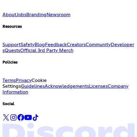
About
Jobs
Branding
Newsroom
Resources
Support
Safety
Blog
Feedback
Creators
Community
Developer
s
Quests
Official 3rd Party Merch
Policies
Terms
Privacy
Cookie
Settings
Guidelines
Acknowledgements
Licenses
Company
Information
Social