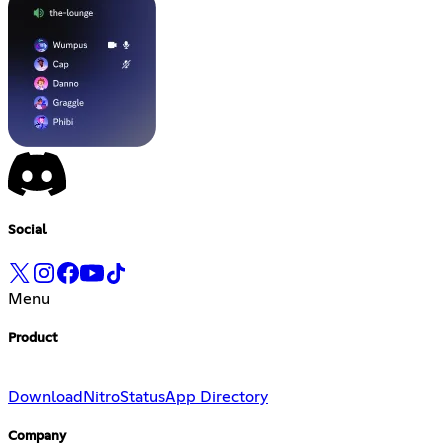
Social
Menu
Product
Download
Nitro
Status
App Directory
Company