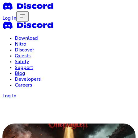
Log In
Download
Nitro
Discover
Quests
Safety
Support
Blog
Developers
Careers
Log In