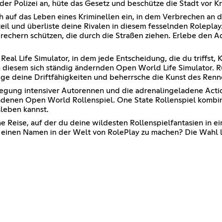
der Polizei an, hüte das Gesetz und beschütze die Stadt vor Kr
ch auf das Leben eines Kriminellen ein, in dem Verbrechen an
l und überliste deine Rivalen in diesem fesselnden Roleplay. A
brechern schützen, die durch die Straßen ziehen. Erlebe den 
Real Life Simulator, in dem jede Entscheidung, die du triffst
n diesem sich ständig ändernden Open World Life Simulator. R
 deine Driftfähigkeiten und beherrsche die Kunst des Rennen
regung intensiver Autorennen und die adrenalingeladene Acti
adenen Open World Rollenspiel. One State Rollenspiel kombin
sleben kannst.
e Reise, auf der du deine wildesten Rollenspielfantasien in e
 einen Namen in der Welt von RolePlay zu machen? Die Wahl lie