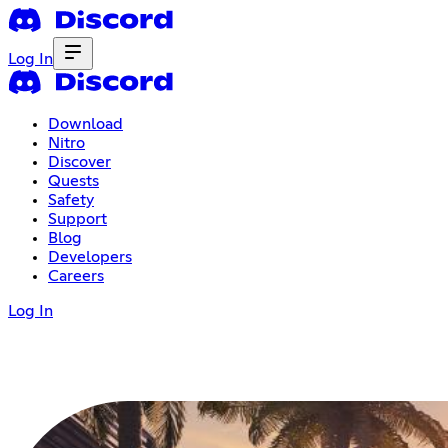
Log In
Download
Nitro
Discover
Quests
Safety
Support
Blog
Developers
Careers
Log In