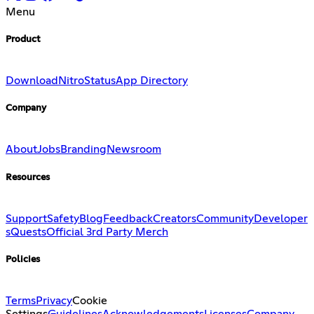
Menu
Product
Download
Nitro
Status
App Directory
Company
About
Jobs
Branding
Newsroom
Resources
Support
Safety
Blog
Feedback
Creators
Community
Developer
s
Quests
Official 3rd Party Merch
Policies
Terms
Privacy
Cookie