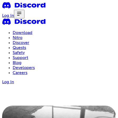
Log In
Download
Nitro
Discover
Quests
Safety
Support
Blog
Developers
Careers
Log In