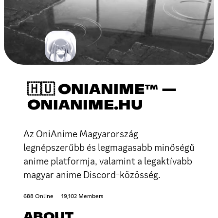
🇭🇺 ONIANIME™ —
ONIANIME.HU
Az OniAnime Magyarország
legnépszerűbb és legmagasabb minőségű
anime platformja, valamint a legaktívabb
magyar anime Discord-közösség.
688 Online
19,102 Members
ABOUT