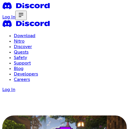
Log In
Download
Nitro
Discover
Quests
Safety
Support
Blog
Developers
Careers
Log In