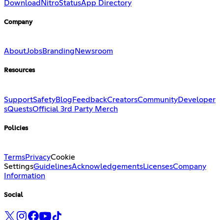
Download
Nitro
Status
App Directory
Company
About
Jobs
Branding
Newsroom
Resources
Support
Safety
Blog
Feedback
Creators
Community
Developer
s
Quests
Official 3rd Party Merch
Policies
Terms
Privacy
Cookie
Settings
Guidelines
Acknowledgements
Licenses
Company
Information
Social