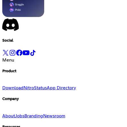
Social
Menu
Product
Download
Nitro
Status
App Directory
Company
About
Jobs
Branding
Newsroom