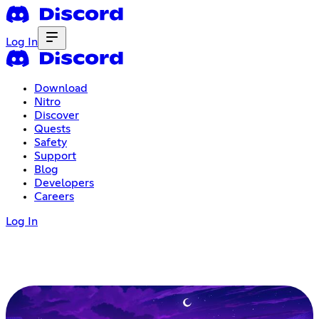
Log In
Download
Nitro
Discover
Quests
Safety
Support
Blog
Developers
Careers
Log In