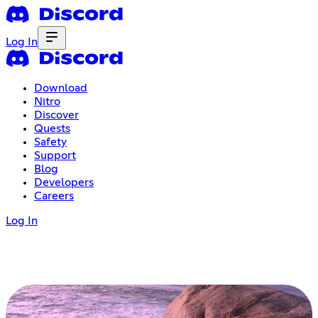
Log In
Download
Nitro
Discover
Quests
Safety
Support
Blog
Developers
Careers
Log In