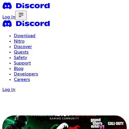
Log In
Download
Nitro
Discover
Quests
Safety
Support
Blog
Developers
Careers
Log In