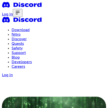
Log In
Download
Nitro
Discover
Quests
Safety
Support
Blog
Developers
Careers
Log In