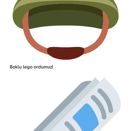
Boklu lego ordumuz!