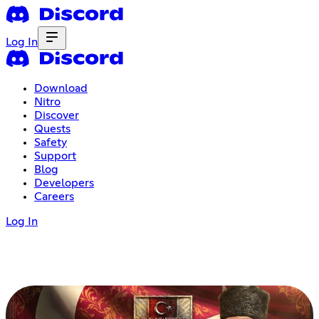
Log In
Download
Nitro
Discover
Quests
Safety
Support
Blog
Developers
Careers
Log In