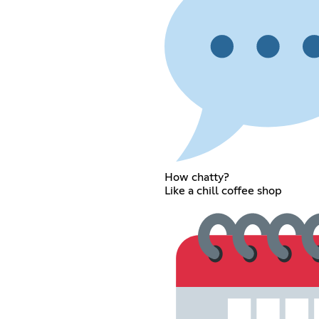
How chatty?
Like a chill coffee shop