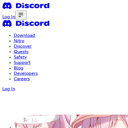
Log In
Download
Nitro
Discover
Quests
Safety
Support
Blog
Developers
Careers
Log In