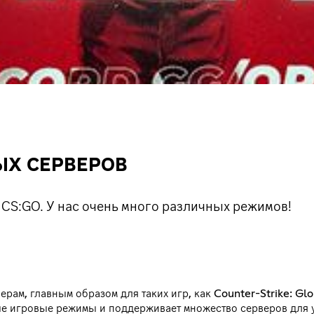
ЫХ СЕРВЕРОВ
 CS:GO. У нас очень много различных режимов!
рам, главным образом для таких игр, как Counter-Strike: Glo
чные игровые режимы и поддерживает множество серверов для