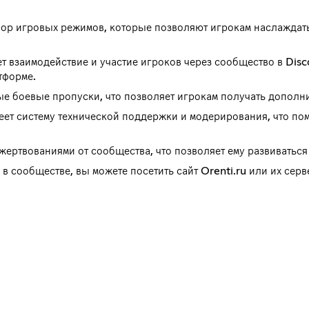
р игровых режимов, которые позволяют игрокам наслаждать
т взаимодействие и участие игроков через сообщество в Dis
тформе.
е боевые пропуски, что позволяет игрокам получать дополни
еет систему технической поддержки и модерирования, что по
ертвованиями от сообщества, что позволяет ему развиваться
сообществе, вы можете посетить сайт Orenti.ru или их серве