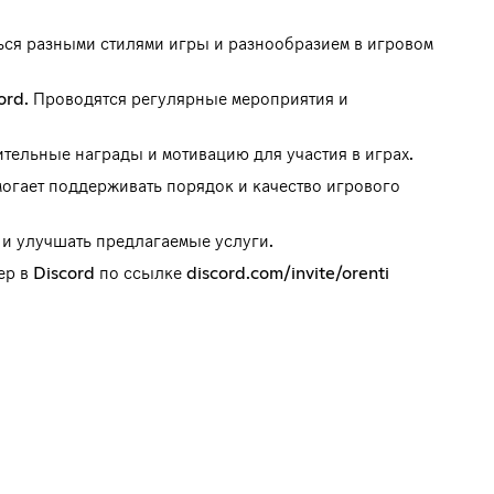
ся разными стилями игры и разнообразием в игровом
cord. Проводятся регулярные мероприятия и
тельные награды и мотивацию для участия в играх.
могает поддерживать порядок и качество игрового
 и улучшать предлагаемые услуги.
р в Discord по ссылке discord.com/invite/orenti