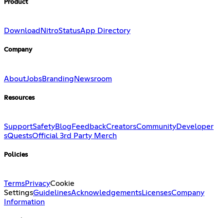
Product
Download
Nitro
Status
App Directory
Company
About
Jobs
Branding
Newsroom
Resources
Support
Safety
Blog
Feedback
Creators
Community
Developer
s
Quests
Official 3rd Party Merch
Policies
Terms
Privacy
Cookie
Settings
Guidelines
Acknowledgements
Licenses
Company
Information