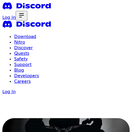
Log In
Download
Nitro
Discover
Quests
Safety
Support
Blog
Developers
Careers
Log In