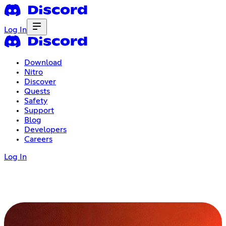
Log In
Download
Nitro
Discover
Quests
Safety
Support
Blog
Developers
Careers
Log In