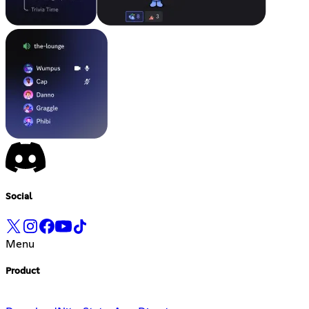
Social
Menu
Product