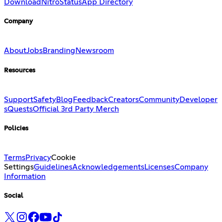
Download
Nitro
Status
App Directory
Company
About
Jobs
Branding
Newsroom
Resources
Support
Safety
Blog
Feedback
Creators
Community
Developer
s
Quests
Official 3rd Party Merch
Policies
Terms
Privacy
Cookie
Settings
Guidelines
Acknowledgements
Licenses
Company
Information
Social