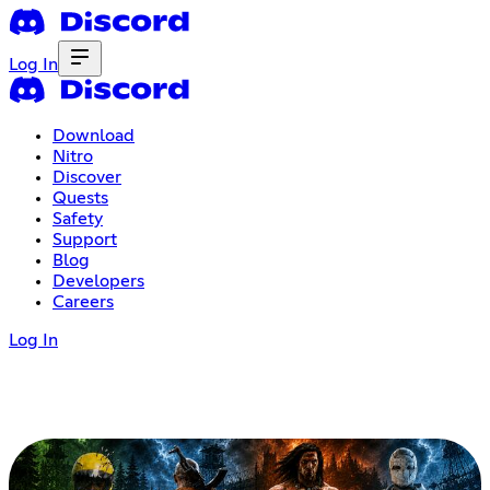
Log In
Download
Nitro
Discover
Quests
Safety
Support
Blog
Developers
Careers
Log In