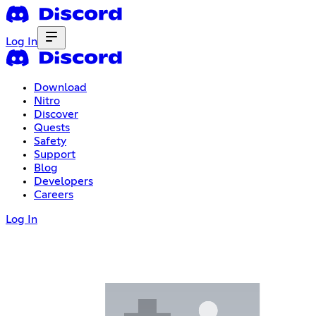
Log In
Download
Nitro
Discover
Quests
Safety
Support
Blog
Developers
Careers
Log In