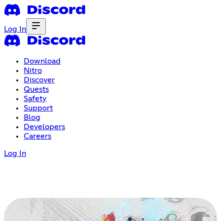
Log In
Download
Nitro
Discover
Quests
Safety
Support
Blog
Developers
Careers
Log In