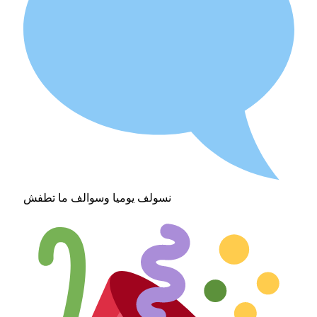
نسولف يوميا وسوالف ما تطفش