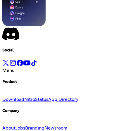
Social
Menu
Product
Download
Nitro
Status
App Directory
Company
About
Jobs
Branding
Newsroom