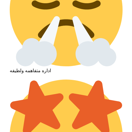
اداره متفاهمه ولطيفه