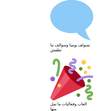
نسولف يوميا وسوالف ما
تطفش
العاب وفعاليات ما تمل
منها