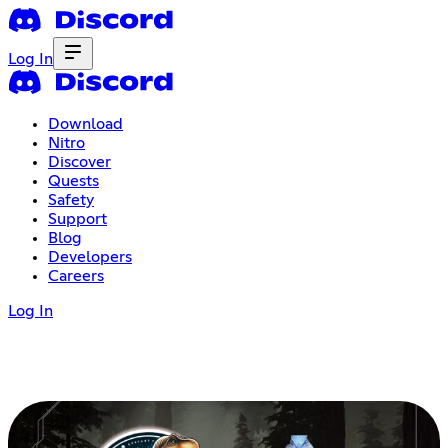
Log In
Download
Nitro
Discover
Quests
Safety
Support
Blog
Developers
Careers
Log In