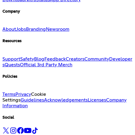
Company
About
Jobs
Branding
Newsroom
Resources
Support
Safety
Blog
Feedback
Creators
Community
Developer
s
Quests
Official 3rd Party Merch
Policies
Terms
Privacy
Cookie
Settings
Guidelines
Acknowledgements
Licenses
Company
Information
Social