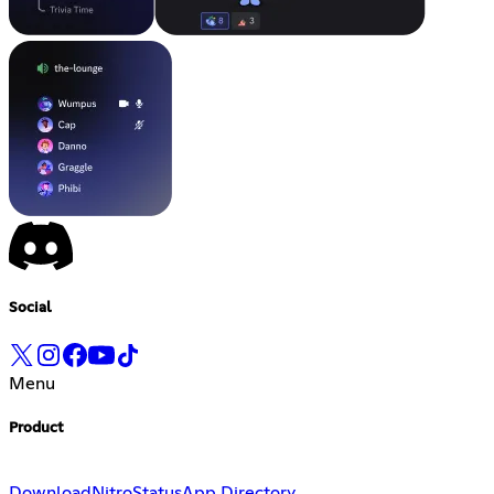
Social
Menu
Product
Download
Nitro
Status
App Directory