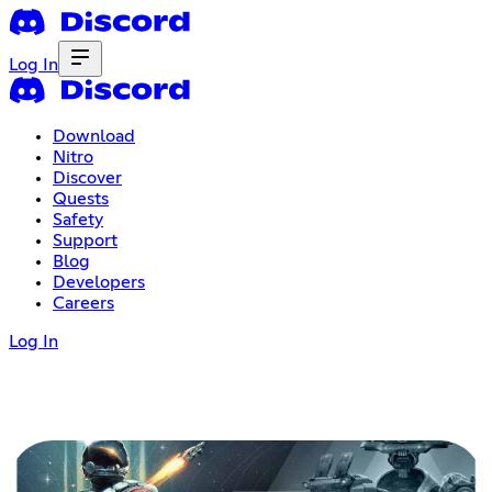
Log In
Download
Nitro
Discover
Quests
Safety
Support
Blog
Developers
Careers
Log In