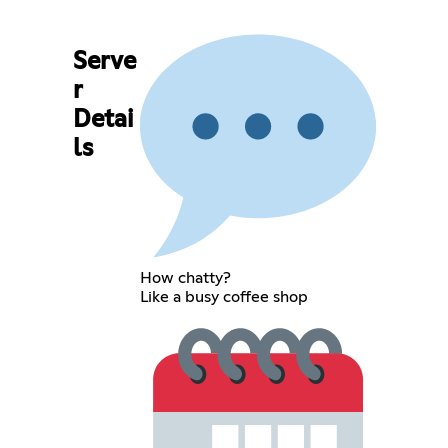
Serve
r
Detai
ls
How chatty?
Like a busy coffee shop