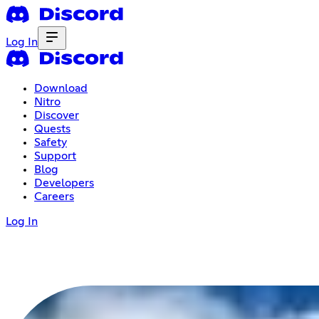
Log In
Download
Nitro
Discover
Quests
Safety
Support
Blog
Developers
Careers
Log In