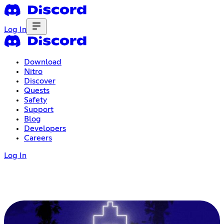
Log In
Download
Nitro
Discover
Quests
Safety
Support
Blog
Developers
Careers
Log In