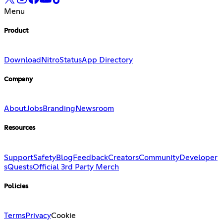
Menu
Product
Download
Nitro
Status
App Directory
Company
About
Jobs
Branding
Newsroom
Resources
Support
Safety
Blog
Feedback
Creators
Community
Developer
s
Quests
Official 3rd Party Merch
Policies
Terms
Privacy
Cookie