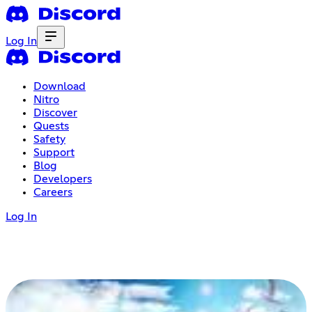
Log In
Download
Nitro
Discover
Quests
Safety
Support
Blog
Developers
Careers
Log In