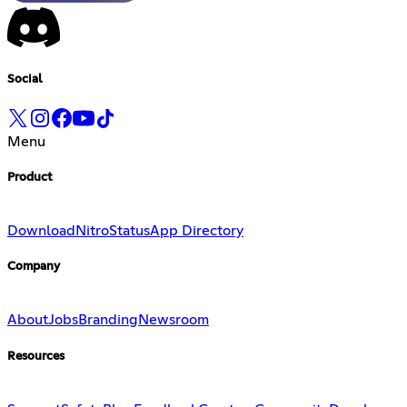
Social
Menu
Product
Download
Nitro
Status
App Directory
Company
About
Jobs
Branding
Newsroom
Resources