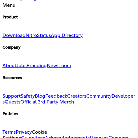
Menu
Product
Download
Nitro
Status
App Directory
Company
About
Jobs
Branding
Newsroom
Resources
Support
Safety
Blog
Feedback
Creators
Community
Developer
s
Quests
Official 3rd Party Merch
Policies
Terms
Privacy
Cookie