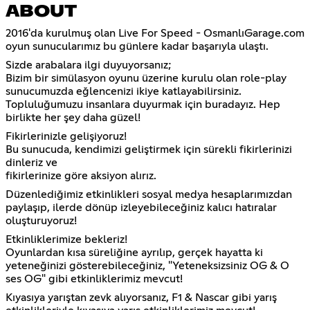
ABOUT
2016'da kurulmuş olan Live For Speed - OsmanlıGarage.com
oyun sunucularımız bu günlere kadar başarıyla ulaştı.
Sizde arabalara ilgi duyuyorsanız;
Bizim bir simülasyon oyunu üzerine kurulu olan role-play
sunucumuzda eğlencenizi ikiye katlayabilirsiniz.
Topluluğumuzu insanlara duyurmak için buradayız. Hep
birlikte her şey daha güzel!
Fikirlerinizle gelişiyoruz!
Bu sunucuda, kendimizi geliştirmek için sürekli fikirlerinizi
dinleriz ve
fikirlerinize göre aksiyon alırız.
Düzenlediğimiz etkinlikleri sosyal medya hesaplarımızdan
paylaşıp, ilerde dönüp izleyebileceğiniz kalıcı hatıralar
oluşturuyoruz!
Etkinliklerimize bekleriz!
Oyunlardan kısa süreliğine ayrılıp, gerçek hayatta ki
yeteneğinizi gösterebileceğiniz, "Yeteneksizsiniz OG & O
ses OG" gibi etkinliklerimiz mevcut!
Kıyasıya yarıştan zevk alıyorsanız, F1 & Nascar gibi yarış