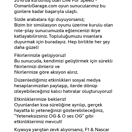
2016'da kurulmuş olan Live For Speed -
OsmanlıGarage.com oyun sunucularımız bu
günlere kadar başarıyla ulaştı.
Sizde arabalara ilgi duyuyorsanız;
Bizim bir simülasyon oyunu üzerine kurulu olan
role-play sunucumuzda eğlencenizi ikiye
katlayabilirsiniz. Topluluğumuzu insanlara
duyurmak için buradayız. Hep birlikte her şey
daha güzel!
Fikirlerinizle gelişiyoruz!
Bu sunucuda, kendimizi geliştirmek için sürekli
fikirlerinizi dinleriz ve
fikirlerinize göre aksiyon alırız.
Düzenlediğimiz etkinlikleri sosyal medya
hesaplarımızdan paylaşıp, ilerde dönüp
izleyebileceğiniz kalıcı hatıralar oluşturuyoruz!
Etkinliklerimize bekleriz!
Oyunlardan kısa süreliğine ayrılıp, gerçek
hayatta ki yeteneğinizi gösterebileceğiniz,
"Yeteneksizsiniz OG & O ses OG" gibi
etkinliklerimiz mevcut!
Kıyasıya yarıştan zevk alıyorsanız, F1 & Nascar