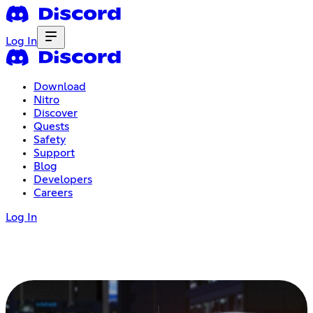
Log In
Download
Nitro
Discover
Quests
Safety
Support
Blog
Developers
Careers
Log In