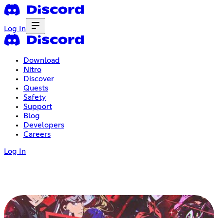
Log In
Download
Nitro
Discover
Quests
Safety
Support
Blog
Developers
Careers
Log In