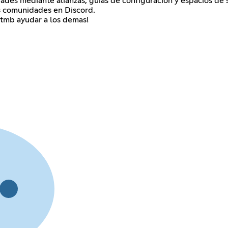
des mediante alianzas, guías de configuración y espacios de s
as comunidades en Discord.
 tmb ayudar a los demas!