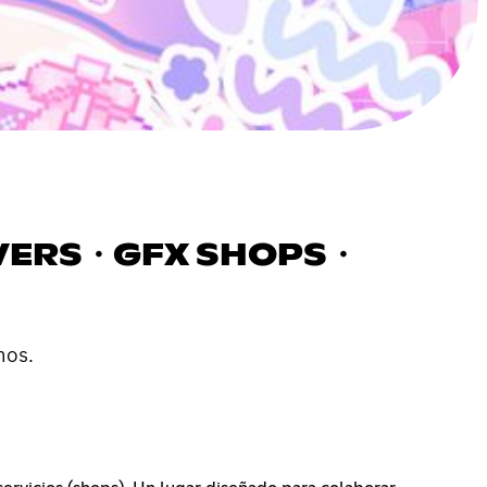
SERVERS・GFX SHOPS・
nos.