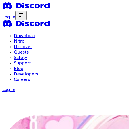
Log In
Download
Nitro
Discover
Quests
Safety
Support
Blog
Developers
Careers
Log In