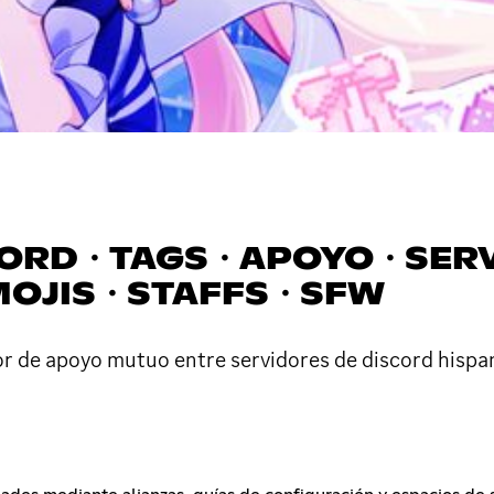
 ˖ | DISCORD・TAGS・APOYO・
MOJIS・STAFFS・SFW
dor de apoyo mutuo entre servidores de discord hispa