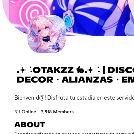
.𖥔 ݁ ˖OTAKZZ 🐇.𖥔 ݁
DECOR・ALIANZAS・E
Bienvenid@! Disfruta tu estadia en este servi
311 Online
3,518 Members
ABOUT