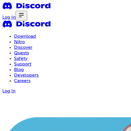
Log In
Download
Nitro
Discover
Quests
Safety
Support
Blog
Developers
Careers
Log In