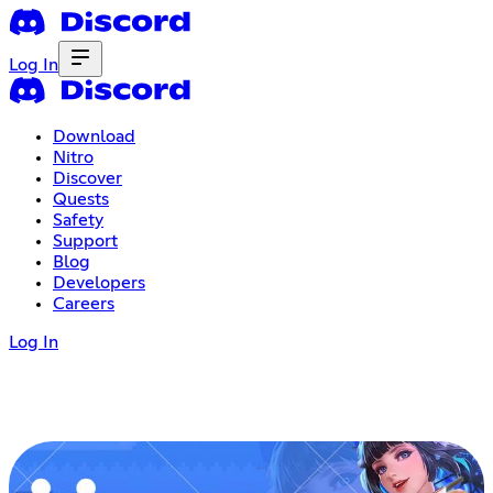
Log In
Download
Nitro
Discover
Quests
Safety
Support
Blog
Developers
Careers
Log In