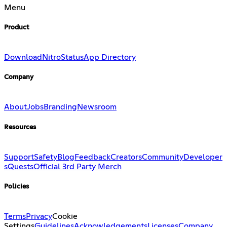
Menu
Product
Download
Nitro
Status
App Directory
Company
About
Jobs
Branding
Newsroom
Resources
Support
Safety
Blog
Feedback
Creators
Community
Developer
s
Quests
Official 3rd Party Merch
Policies
Terms
Privacy
Cookie
Settings
Guidelines
Acknowledgements
Licenses
Company