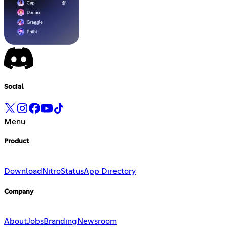
Social
Menu
Product
Download
Nitro
Status
App Directory
Company
About
Jobs
Branding
Newsroom