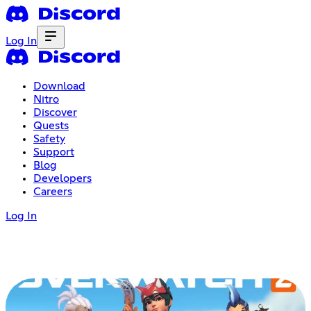
Log In
Download
Nitro
Discover
Quests
Safety
Support
Blog
Developers
Careers
Log In