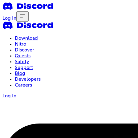
Log In
Download
Nitro
Discover
Quests
Safety
Support
Blog
Developers
Careers
Log In