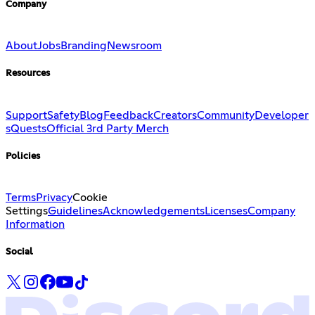
Company
About
Jobs
Branding
Newsroom
Resources
Support
Safety
Blog
Feedback
Creators
Community
Developer
s
Quests
Official 3rd Party Merch
Policies
Terms
Privacy
Cookie
Settings
Guidelines
Acknowledgements
Licenses
Company
Information
Social