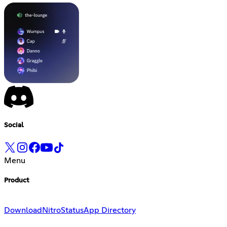
Social
Menu
Product
Download
Nitro
Status
App Directory