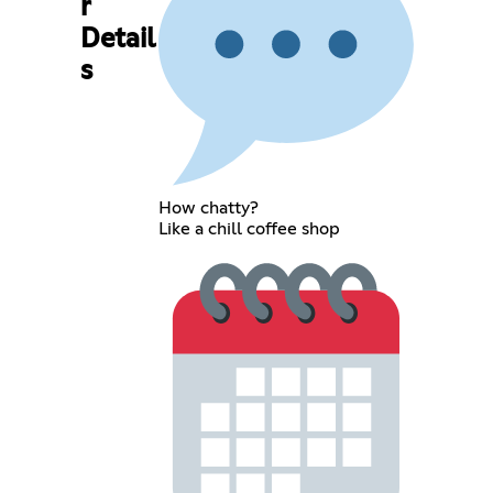
r
Detail
s
How chatty?
Like a chill coffee shop