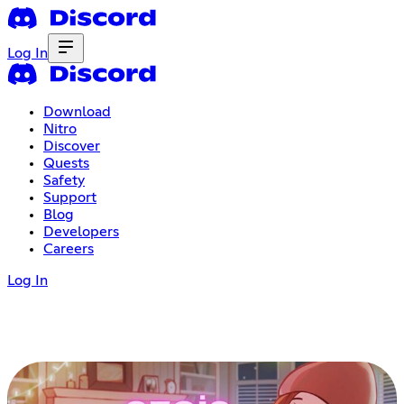
Log In
Download
Nitro
Discover
Quests
Safety
Support
Blog
Developers
Careers
Log In