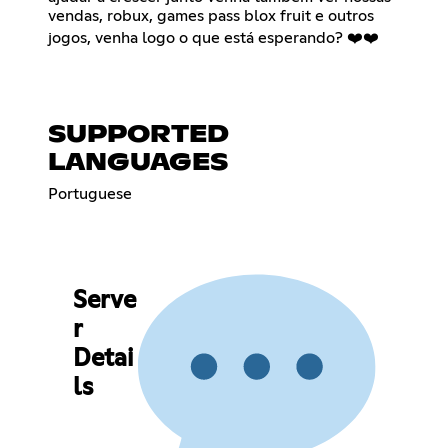
vendas, robux, games pass blox fruit e outros
jogos, venha logo o que está esperando? ❤️❤️
SUPPORTED
LANGUAGES
Portuguese
Serve
r
Detai
ls