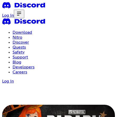
Log In
Download
Nitro
Discover
Quests
Safety
Support
Blog
Developers
Careers
Log In