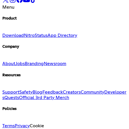
Menu
Product
Download
Nitro
Status
App Directory
Company
About
Jobs
Branding
Newsroom
Resources
Support
Safety
Blog
Feedback
Creators
Community
Developer
s
Quests
Official 3rd Party Merch
Policies
Terms
Privacy
Cookie