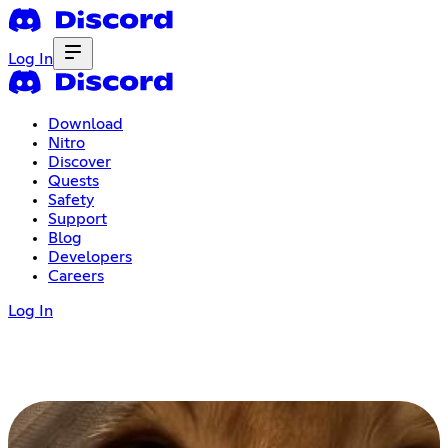
Log In
Download
Nitro
Discover
Quests
Safety
Support
Blog
Developers
Careers
Log In