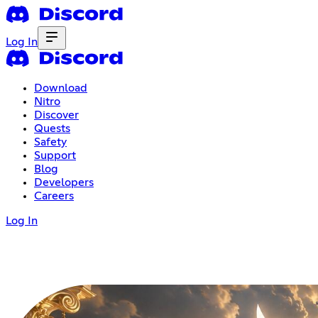
Log In
Download
Nitro
Discover
Quests
Safety
Support
Blog
Developers
Careers
Log In