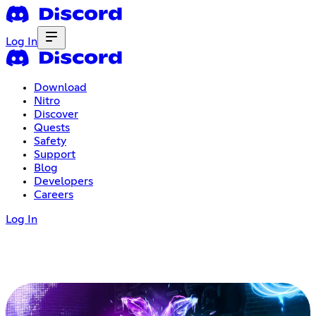
Log In
Download
Nitro
Discover
Quests
Safety
Support
Blog
Developers
Careers
Log In