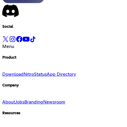
Social
Menu
Product
Download
Nitro
Status
App Directory
Company
About
Jobs
Branding
Newsroom
Resources