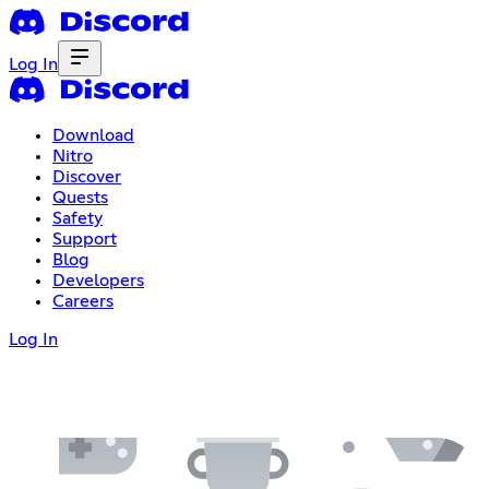
Log In
Download
Nitro
Discover
Quests
Safety
Support
Blog
Developers
Careers
Log In