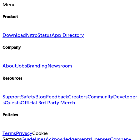
Menu
Product
Download
Nitro
Status
App Directory
Company
About
Jobs
Branding
Newsroom
Resources
Support
Safety
Blog
Feedback
Creators
Community
Developer
s
Quests
Official 3rd Party Merch
Policies
Terms
Privacy
Cookie
Settings
Guidelines
Acknowledgements
Licenses
Company